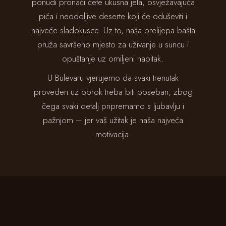
ponudi pronaći ćete ukusna jela, osvježavajuća
pića i neodoljive deserte koji će oduševiti i
najveće sladokusce. Uz to, naša prelijepa bašta
pruža savršeno mjesto za uživanje u suncu i
opuštanje uz omiljeni napitak.
U Bulevaru vjerujemo da svaki trenutak
proveden uz obrok treba biti poseban, zbog
čega svaki detalj pripremamo s ljubavlju i
pažnjom – jer vaš užitak je naša najveća
motivacija.